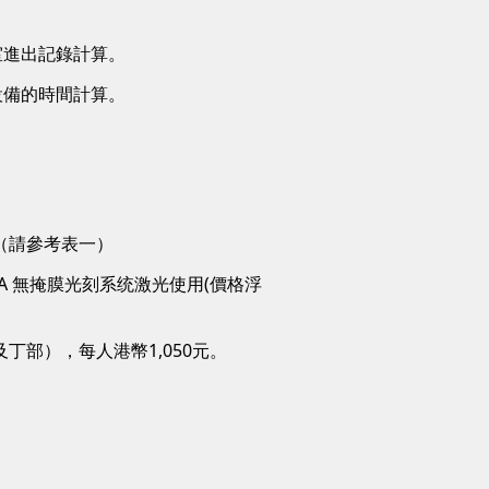
室進出記錄計算。
設備的時間計算。
。
（請參考表一）
A 無掩膜光刻系统激光使用(價格浮
部），每人港幣1,050元。