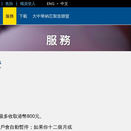
查詢
職員登入
ENG
•
中文
藝
服務
下載
大中華納芯製造聯盟
費
最多收取港幣800元。
賬戶會自動暫停；如果你十二個月或