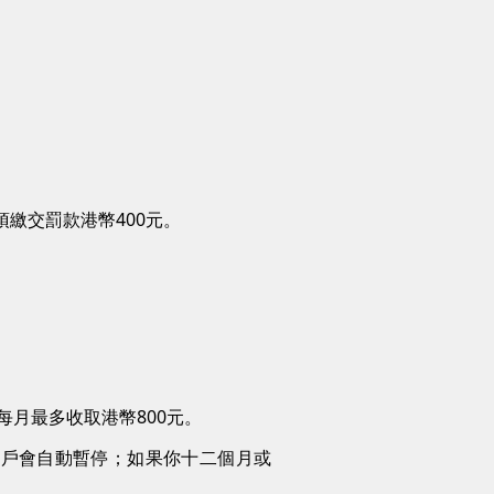
須繳交罰款港幣400元。
。
每月最多收取港幣800元。
賬戶會自動暫停；如果你十二個月或