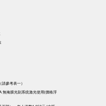
位
位
（請參考表一）
A 無掩膜光刻系统激光使用(價格浮