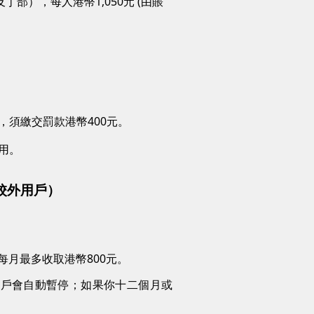
部），每人港幣1,050元 (由賬
。
，須繳交罰款港幣400元。
用。
校外用戶）
每月最多收取港幣800元。
賬戶會自動暫停；如果你十二個月或