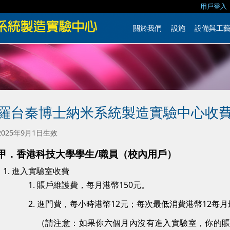
用戶登入
關於我們
設施
設備與工
羅台秦博士納米系統製造實驗中心收
2025年9月1日生效
甲．香港科技大學學生/職員（校內用戶）
進入實驗室收費
賬戶維護費，每月港幣150元。
進門費，每小時港幣12元；每次最低消費港幣12每月
（請注意：如果你六個月內沒有進入實驗室，你的