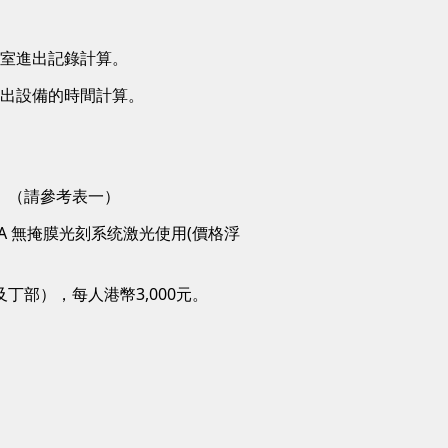
驗室進出記錄計算。
登出設備的時間計算。
。
。（請參考表一）
A 無掩膜光刻系统激光使用(價格浮
部），每人港幣3,000元。