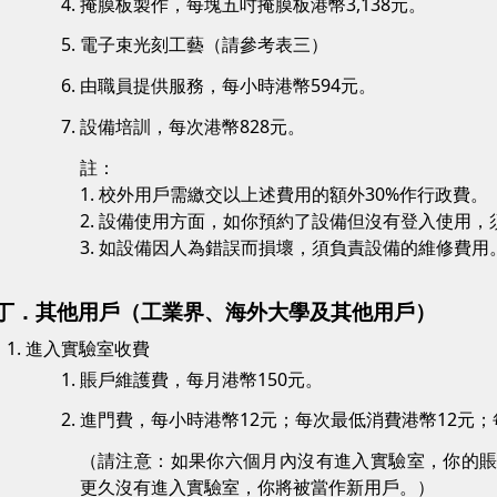
掩膜板製作，每塊五吋掩膜板港幣3,138元。
電子束光刻工藝（請參考表三）
由職員提供服務，每小時港幣594元。
設備培訓，每次港幣828元。
註：
1. 校外用戶需繳交以上述費用的額外30%作行政費。
2. 設備使用方面，如你預約了設備但沒有登入使用，
3. 如設備因人為錯誤而損壞，須負責設備的維修費用
丁．其他用戶（工業界、海外大學及其他用戶）
進入實驗室收費
賬戶維護費，每月港幣150元。
進門費，每小時港幣12元；每次最低消費港幣12元；
（請注意：如果你六個月內沒有進入實驗室，你的
更久沒有進入實驗室，你將被當作新用戶。）