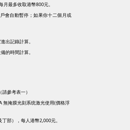
每月最多收取港幣800元。
賬戶會自動暫停；如果你十二個月或
室進出記錄計算。
設備的時間計算。
。
（請參考表一）
A 無掩膜光刻系统激光使用(價格浮
部），每人港幣2,000元。