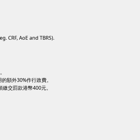
eg. CRF, AoE and TBRS).
交。
費用的額外30%作行政費。
須繳交罰款港幣400元。
。