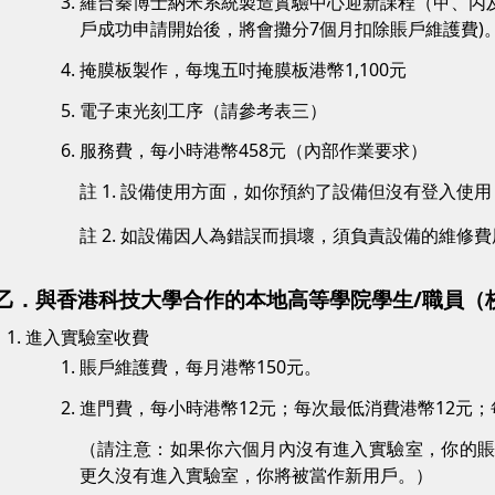
羅台秦博士納米系統製造實驗中心迎新課程（甲、丙及丁
戶成功申請開始後，將會攤分7個月扣除賬戶維護費)
掩膜板製作，每塊五吋掩膜板港幣1,100元
電子束光刻工序（請參考表三）
服務費，每小時港幣458元（內部作業要求）
註 1. 設備使用方面，如你預約了設備但沒有登入使用
註 2. 如設備因人為錯誤而損壞，須負責設備的維修費
乙．與香港科技大學合作的本地高等學院學生/職員（
進入實驗室收費
賬戶維護費，每月港幣150元。
進門費，每小時港幣12元；每次最低消費港幣12元；
（請注意：如果你六個月內沒有進入實驗室，你的
更久沒有進入實驗室，你將被當作新用戶。）