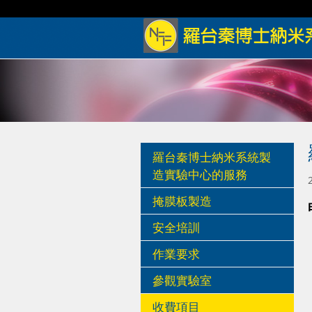
羅台秦博士納米系統製
造實驗中心的服務
掩膜板製造
安全培訓
作業要求
參觀實驗室
收費項目