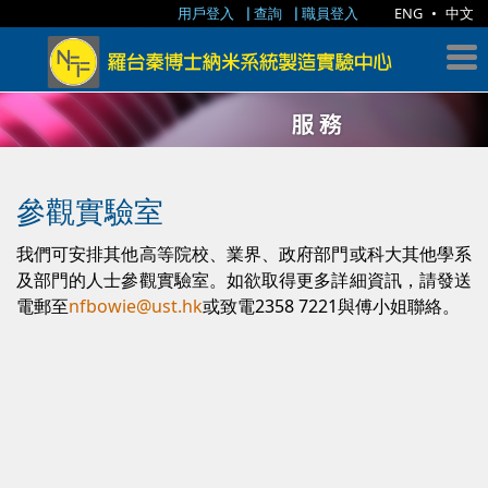
用戶登入
查詢
職員登入
ENG
•
中文
參觀實驗室
我們可安排其他高等院校、業界、政府部門或科大其他學系
及部門的人士參觀實驗室。如欲取得更多詳細資訊，請發送
電郵至
nfbowie@ust.hk
或致電2358 7221與傅小姐聯絡。