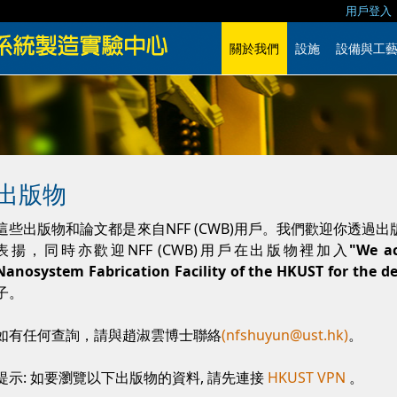
用戶登入
關於我們
設施
設備與工
出版物
這些出版物和論文都是來自NFF (CWB)用戶。我們歡迎你透過出版
表揚，同時亦歡迎NFF (CWB)用戶在出版物裡加入
"We ac
Nanosystem Fabrication Facility of the HKUST for the de
子。
如有任何查詢，請與趙淑雲博士聯絡
(nfshuyun@ust.hk)
。
提示: 如要瀏覽以下出版物的資料, 請先連接
HKUST VPN
。