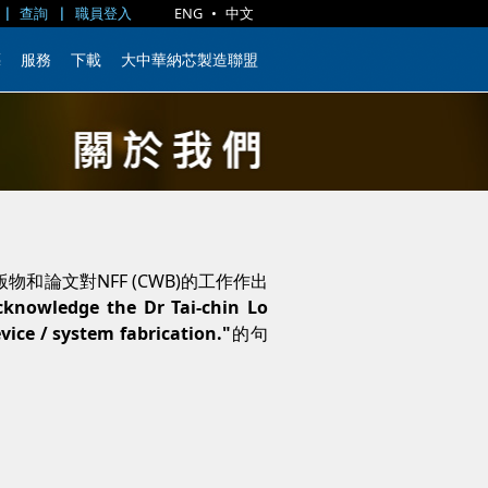
查詢
職員登入
ENG
•
中文
藝
服務
下載
大中華納芯製造聯盟
物和論文對NFF (CWB)的工作作出
knowledge the Dr Tai-chin Lo
vice / system fabrication."
的句