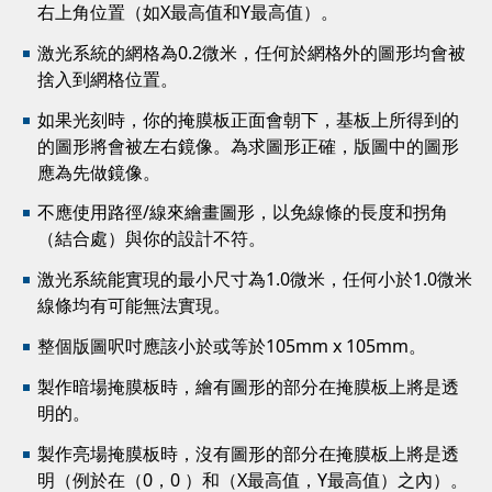
右上角位置（如X最高值和Y最高值）。
激光系統的網格為0.2微米，任何於網格外的圖形均會被
捨入到網格位置。
如果光刻時，你的掩膜板正面會朝下，基板上所得到的
的圖形將會被左右鏡像。為求圖形正確，版圖中的圖形
應為先做鏡像。
不應使用路徑/線來繪畫圖形，以免線條的長度和拐角
（結合處）與你的設計不符。
激光系統能實現的最小尺寸為1.0微米，任何小於1.0微米
線條均有可能無法實現。
整個版圖呎吋應該小於或等於105mm x 105mm。
製作暗場掩膜板時，繪有圖形的部分在掩膜板上將是透
明的。
製作亮場掩膜板時，沒有圖形的部分在掩膜板上將是透
明（例於在（0，0 ）和（X最高值，Y最高值）之內）。