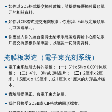
如你以GDS格式提交掩膜數據，請提供每層掩膜最頂單
元的相關資料。
如你以CIF格式提交掩膜數據，你應以L-Edit設定最頂單
元或製造單元。
你應登入你的羅台秦博士納米系統製造實驗中心網站賬
戶提交掩膜板作業申請，以確認一切所需資料。
掩膜板製造（電子束光刻系統）
電子束系統所支持的基板：
（一）
5吋x 5吋x 0.09吋掩膜
板；
（二）
4吋、 3吋或 2吋晶片；
（三）
2厘米x 2厘
米、1.5厘米 x 1.5厘米，或 1厘米 x 1厘米的方形晶片樣
本。
實驗所提供正、負電子束光刻膠。
我們只接受GDSII或 CIF格式的圖形檔案。