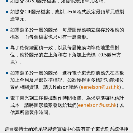
如提交GDSII圖形檔案，須提供最頂單元名稱。
如提交CIF圖形檔案，應以L-Edit程式設定最頂單元或製
造單元。
如需寫多於一層的圖形，每層圖形應獨立儲存於相應的
檔案，而每個檔案也只可有一層圖形。
為了確保總面積一致，以及每層掩膜均準確地重疊對
位，應於圖形的左上角和右下角加上光標（0.5微米方
塊）。
如需寫多於一層的圖形，進行電子束光刻前應先在基板
加上全局及局部對準標記。如欲獲得更多標記功能和位
置的相關資訊，請與Nelson聯絡 (
eenelson@ust.hk
) 。
電子束光刻工序根據製作時間收費。為求更準確地估計
成本，請將圖形檔案發送給我們(
eenelson@ust.hk
) 以
估算所需製作時間。
羅台秦博士納米系統製造實驗中心設有電子束光刻系統供掩