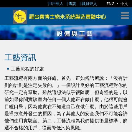
用戶登入
查詢
職員登入
ENG
•
中文
工藝資訊
工藝流程的好處
工藝流程有兩方面的好處。首先，正如俗語所說：「沒有計
劃的計劃是注定失敗的。」一個設計良好的工藝流程對你的
研究一定有幫助。雖然這想法似乎很陳腐，但奇怪的是，以
前如果你問實驗室內任何一個人他正在做什麼，他很可能會
目瞪口呆，因為他實在不知道自己在做什麼。由於這些用戶
是導致意外發生的原因，為了其他人的安全我們不可能容許
他們使用實驗室。第二，工藝流程為我們提供衝量標準，篩
選不合格的用戶，從而降低污染風險。